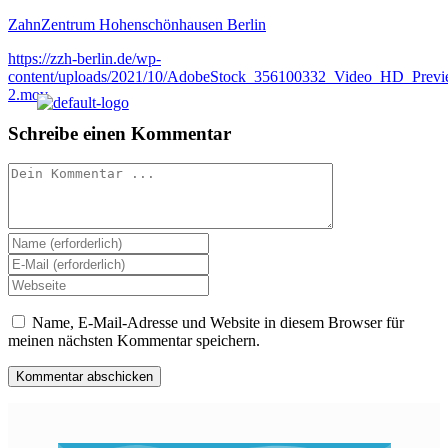
ZahnZentrum Hohenschönhausen Berlin
https://zzh-berlin.de/wp-
content/uploads/2021/10/AdobeStock_356100332_Video_HD_Previ
2.mov
Schreibe einen Kommentar
Kommentieren
Gib
deinen
Gib
Namen
deine
Gib
Menü
oder
E-
deine
Benutzernamen
Mail-
Website-
Name, E-Mail-Adresse und Website in diesem Browser für
zum
Adresse
URL
meinen nächsten Kommentar speichern.
Kommentieren
zum
ein
ein
Kommentieren
(optional)
ein