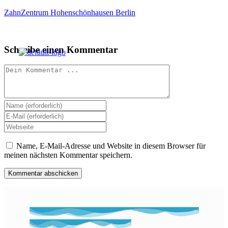
ZahnZentrum Hohenschönhausen Berlin
Schreibe einen Kommentar
Kommentieren
Gib
deinen
Gib
Namen
deine
Gib
oder
E-
deine
Benutzernamen
Mail-
Website-
Name, E-Mail-Adresse und Website in diesem Browser für
Menü
zum
Adresse
URL
meinen nächsten Kommentar speichern.
Kommentieren
zum
ein
ein
Kommentieren
(optional)
ein